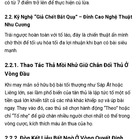
có từ 7 điểm trở lên để thực hiện cú lừa.
2.2. Kỹ Nghệ “Giả Chết Bắt Quạ” – Đỉnh Cao Nghệ Thuật
Nhu Cương
Trái ngược hoàn toàn với tố láo, đây là chiến thuật ẩn mình
chờ thời để tối ưu hóa tối đa lợi nhuận khi bạn có bài siêu
mạnh.
2.2.1. Thao Tác Thả Mồi Nhử Giữ Chân Đối Thủ Ở
Vòng Đầu
Khi may mắn sở hữu bộ bài tối thượng như Sáp Át hoặc
Liêng lớn, sai lầm phổ biến của tân thủ là lập tức tố một số
tiền quá lớn khiến tất cả các nhà khác khiếp sợ và úp bài
ngay. Thay vào đó, cao thủ sẽ chọn hành động “Theo” hoặc
chỉ “Tố nhẹ” để giữ chân nhiều người chơi nhất có thể trong
vòng cược, kích thích máu ăn thua của họ.
2.2.2. Đòn Kết Liễu Bất Ngờ Ở Vòng Quyết Định