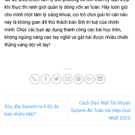
khi thực thi ranh giới quản lý dòng vốn an toàn. Hãy luôn giữ
cho mình một tâm lý sảng khoái, coi trò chơi giải trí cân não
này là không gian để thử thách bản lĩnh trí tuệ của chính
mình. Chúc các bạn áp dụng thành công các bài học trên,
không ngừng nâng cao tay nghề và gặt hái được nhiều chiến
thắng vang dội về tay!
Cách Bảo Mật Tài Khoản
Xóc đĩa Sunwin ra 4 đỏ ăn
Sunwin An Toàn Và Hiệu Quả
bao nhiêu tiền?
Nhất 2026