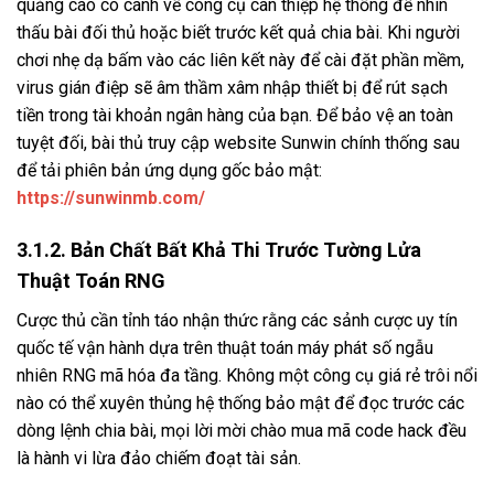
quảng cáo có cánh về công cụ can thiệp hệ thống để nhìn
thấu bài đối thủ hoặc biết trước kết quả chia bài. Khi người
chơi nhẹ dạ bấm vào các liên kết này để cài đặt phần mềm,
virus gián điệp sẽ âm thầm xâm nhập thiết bị để rút sạch
tiền trong tài khoản ngân hàng của bạn. Để bảo vệ an toàn
tuyệt đối, bài thủ truy cập website Sunwin chính thống sau
để tải
phiên bản ứng dụng gốc bảo mật:
https://sunwinmb.com/
3.1.2. Bản Chất Bất Khả Thi Trước Tường Lửa
Thuật Toán RNG
Cược thủ cần tỉnh táo nhận thức rằng các sảnh cược uy tín
quốc tế vận hành dựa trên thuật toán máy phát số ngẫu
nhiên RNG mã hóa đa tầng. Không một công cụ giá rẻ trôi nổi
nào có thể xuyên thủng hệ thống bảo mật để đọc trước các
dòng lệnh chia bài, mọi lời mời chào mua mã code hack đều
là hành vi lừa đảo chiếm đoạt tài sản.