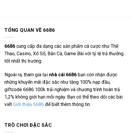
TỔNG QUAN VỀ 6686
6686
cung cấp đa dạng các sản phẩm cá cược như Thể
Thao, Casino, Xổ Số, Bắn Cá, Game Bài với tỷ lệ trả thưởng
tốt nhất thị trường.
Ngoài ra, tham gia tại
nhà cái 6686
bạn còn nhận được
những khuyến mãi đặc sắc như tặng 100% nạp đầu,
giftcode 6686 100k trải nghiệm và chương trình hoàn trả
1,2% không giới hạn mỗi ngày. Bạn có thể theo dõi các bài
viết
Giới thiệu 6686
để biết thêm thông tin.
TRÒ CHƠI ĐẶC SẮC