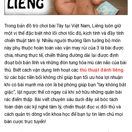
Trong bản đồ trò chơi bài Tây tại Việt Nam, Liêng luôn giữ
một vị thế đặc biệt nhờ lối chơi tốc độ, kịch tính và đầy tính
chiến thuật tâm lý. Nhiều người thường lầm tưởng bộ môn
này phụ thuộc hoàn toàn vào vận may rủi của 3 lá bài được
chia, nhưng thực tế, chiến thắng đường dài lại được định
đoạt bởi bản lĩnh và những đòn tung hỏa mù cân não của bài
thủ. Biết cách vận dụng linh hoạt các
thủ thuật đánh liêng
từ các bậc tiền bối không chỉ giúp bạn tối ưu hóa lợi nhuận
khi có bài mạnh mà còn là bệ phóng giúp bạn “tay không bắt
giặc”, lật ngược thế cờ ngay cả khi sở hữu những quân bài
rác điểm thấp. Bài viết chuyên sâu dưới đây sẽ bóc tách
toàn diện các kỹ nghệ tâm lý, chiến thuật đọc vị đối thủ và
cách quản trị dòng vốn khoa học để bạn tự tin làm chủ mọi
bàn cược trực tuyến!