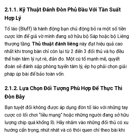
2.1.1. Kỹ Thuật Đánh Đòn Phủ Đầu Với Tần Suất
Hợp Lý
Tố láo (Bluff) là hành động bạn chủ động bỏ ra một số tiền
cược lớn để giả vờ mình đang sở hữu bộ Sáp hoặc bộ Liêng
thượng tầng.
Thủ thuật đánh liêng
này đạt hiệu quả cao
nhất khi trong bàn chỉ còn lại từ 2 đến 3 đối thủ và họ đều
thể hiện tâm lý rụt rè, đắn đo. Một cú tố mạnh mẽ, quyết
đoán sẽ đánh sập phòng tuyến tâm lý, ép họ phải chọn giải
pháp úp bài để bảo toàn vốn.
2.1.2. Lựa Chọn Đối Tượng Phù Hợp Để Thực Thi
Đòn Bẫy
Bạn tuyệt đối không được áp dụng đòn tố láo với những tay
cược có lối chơi “liều mạng” hoặc những người đang sở hữu
lượng chip quá khổng lồ. Hãy nhắm vào những đối thủ có xu
hướng cẩn trọng, nhút nhát và có thói quen chỉ theo bài khi