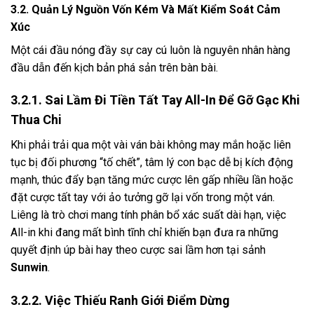
3.2. Quản Lý Nguồn Vốn Kém Và Mất Kiểm Soát Cảm
Xúc
Một cái đầu nóng đầy sự cay cú luôn là nguyên nhân hàng
đầu dẫn đến kịch bản phá sản trên bàn bài.
3.2.1. Sai Lầm Đi Tiền Tất Tay All-In Để Gỡ Gạc Khi
Thua Chi
Khi phải trải qua một vài ván bài không may mắn hoặc liên
tục bị đối phương “tố chết”, tâm lý con bạc dễ bị kích động
mạnh, thúc đẩy bạn tăng mức cược lên gấp nhiều lần hoặc
đặt cược tất tay với ảo tưởng gỡ lại vốn trong một ván.
Liêng là trò chơi mang tính phân bổ xác suất dài hạn, việc
All-in khi đang mất bình tĩnh chỉ khiến bạn đưa ra những
quyết định úp bài hay theo cược sai lầm hơn tại sảnh
Sunwin
.
3.2.2. Việc Thiếu Ranh Giới Điểm Dừng