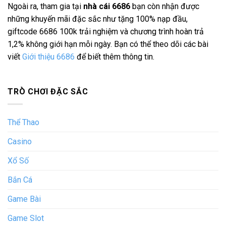
Ngoài ra, tham gia tại
nhà cái 6686
bạn còn nhận được
những khuyến mãi đặc sắc như tặng 100% nạp đầu,
giftcode 6686 100k trải nghiệm và chương trình hoàn trả
1,2% không giới hạn mỗi ngày. Bạn có thể theo dõi các bài
viết
Giới thiệu 6686
để biết thêm thông tin.
TRÒ CHƠI ĐẶC SẮC
Thể Thao
Casino
Xổ Số
Bắn Cá
Game Bài
Game Slot