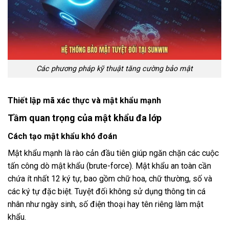
Các phương pháp kỹ thuật tăng cường bảo mật
Thiết lập mã xác thực và mật khẩu mạnh
Tầm quan trọng của mật khẩu đa lớp
Cách tạo mật khẩu khó đoán
Mật khẩu mạnh là rào cản đầu tiên giúp ngăn chặn các cuộc
tấn công dò mật khẩu (brute-force). Mật khẩu an toàn cần
chứa ít nhất 12 ký tự, bao gồm chữ hoa, chữ thường, số và
các ký tự đặc biệt. Tuyệt đối không sử dụng thông tin cá
nhân như ngày sinh, số điện thoại hay tên riêng làm mật
khẩu.