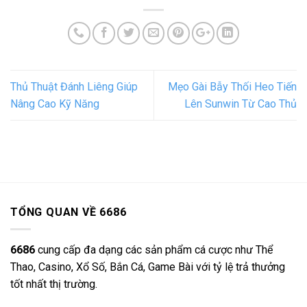
Thủ Thuật Đánh Liêng Giúp
Mẹo Gài Bẫy Thối Heo Tiến
Nâng Cao Kỹ Năng
Lên Sunwin Từ Cao Thủ
TỔNG QUAN VỀ 6686
6686
cung cấp đa dạng các sản phẩm cá cược như Thể
Thao, Casino, Xổ Số, Bắn Cá, Game Bài với tỷ lệ trả thưởng
tốt nhất thị trường.