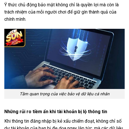
Ý thức chủ động bảo mật không chỉ là quyền lợi mà còn là
trách nhiệm của mỗi người chơi để giữ gìn thành quả của
chính mình.
Tầm quan trọng của việc bảo vệ dữ liệu cá nhân
Những rủi ro tiềm ẩn khi tài khoản bị lộ thông tin
Khi thông tin đăng nhập bị kẻ xấu chiếm đoạt, không chỉ số
dư tài khoản của bạn bị đe dọa ngay lập tức, mà các dữ liệu