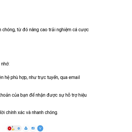
h chóng, từ đó nâng cao trải nghiệm cá cược
 nhớ:
iên hệ phù hợp, như trực tuyến, qua email
i khoản của bạn để nhận được sự hỗ trợ hiệu
lời chính xác và nhanh chóng.