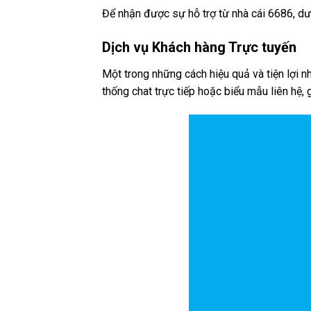
Để nhận được sự hỗ trợ từ nhà cái 6686, dư
Dịch vụ Khách hàng Trực tuyến
Một trong những cách hiệu quả và tiện lợi n
thống chat trực tiếp hoặc biểu mẫu liên hệ,