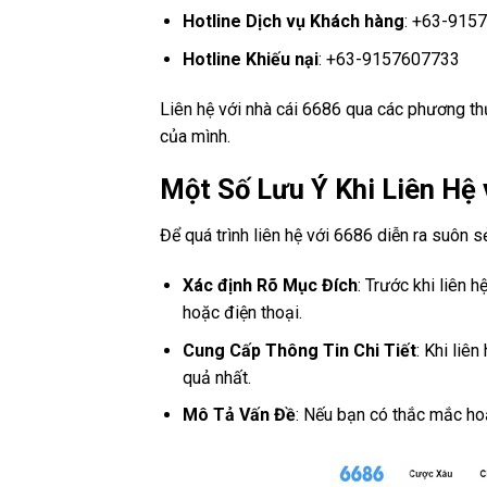
Hotline Dịch vụ Khách hàng
: +63-915
Hotline Khiếu nại
: +63-9157607733
Liên hệ với nhà cái 6686 qua các phương th
của mình.
Một Số Lưu Ý Khi Liên Hệ 
Để quá trình liên hệ với 6686 diễn ra suôn 
Xác định Rõ Mục Đích
: Trước khi liên 
hoặc điện thoại.
Cung Cấp Thông Tin Chi Tiết
: Khi liê
quả nhất.
Mô Tả Vấn Đề
: Nếu bạn có thắc mắc hoặ