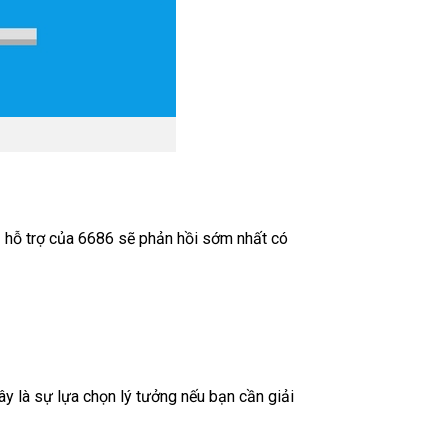
gũ hỗ trợ của 6686 sẽ phản hồi sớm nhất có
ây là sự lựa chọn lý tưởng nếu bạn cần giải