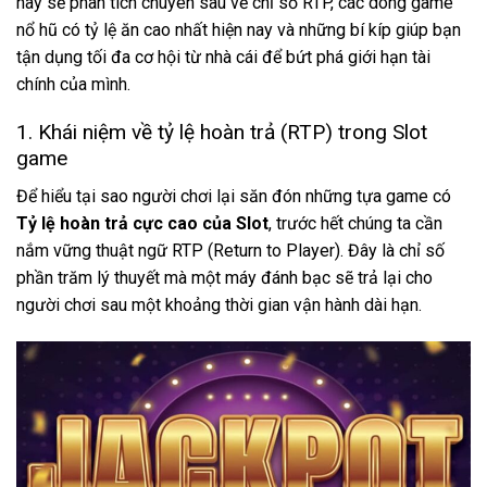
này sẽ phân tích chuyên sâu về chỉ số RTP, các dòng game
nổ hũ có tỷ lệ ăn cao nhất hiện nay và những bí kíp giúp bạn
tận dụng tối đa cơ hội từ nhà cái để bứt phá giới hạn tài
chính của mình.
1. Khái niệm về tỷ lệ hoàn trả (RTP) trong Slot
game
Để hiểu tại sao người chơi lại săn đón những tựa game có
Tỷ lệ hoàn trả cực cao của Slot
, trước hết chúng ta cần
nắm vững thuật ngữ RTP (Return to Player). Đây là chỉ số
phần trăm lý thuyết mà một máy đánh bạc sẽ trả lại cho
người chơi sau một khoảng thời gian vận hành dài hạn.