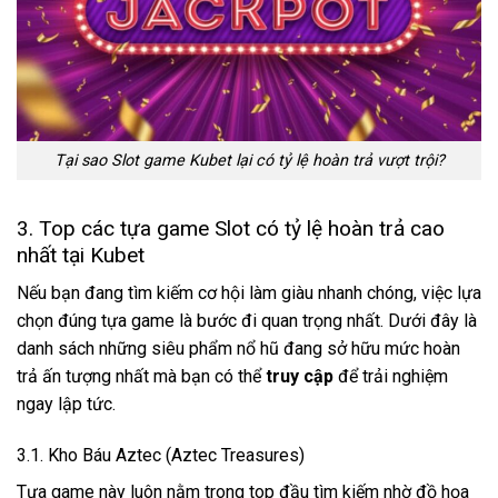
Tại sao Slot game Kubet lại có tỷ lệ hoàn trả vượt trội?
3. Top các tựa game Slot có tỷ lệ hoàn trả cao
nhất tại Kubet
Nếu bạn đang tìm kiếm cơ hội làm giàu nhanh chóng, việc lựa
chọn đúng tựa game là bước đi quan trọng nhất. Dưới đây là
danh sách những siêu phẩm nổ hũ đang sở hữu mức hoàn
trả ấn tượng nhất mà bạn có thể
truy cập
để trải nghiệm
ngay lập tức.
3.1. Kho Báu Aztec (Aztec Treasures)
Tựa game này luôn nằm trong top đầu tìm kiếm nhờ đồ họa