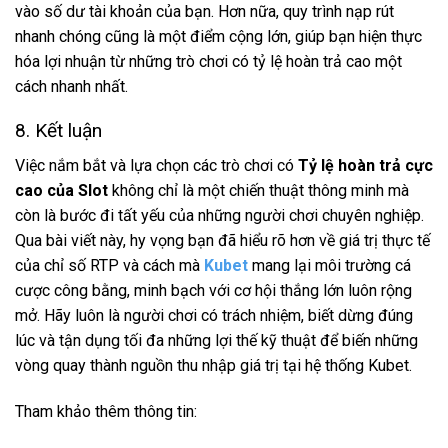
vào số dư tài khoản của bạn. Hơn nữa, quy trình nạp rút
nhanh chóng cũng là một điểm cộng lớn, giúp bạn hiện thực
hóa lợi nhuận từ những trò chơi có tỷ lệ hoàn trả cao một
cách nhanh nhất.
8. Kết luận
Việc nắm bắt và lựa chọn các trò chơi có
Tỷ lệ hoàn trả cực
cao của Slot
không chỉ là một chiến thuật thông minh mà
còn là bước đi tất yếu của những người chơi chuyên nghiệp.
Qua bài viết này, hy vọng bạn đã hiểu rõ hơn về giá trị thực tế
của chỉ số RTP và cách mà
Kubet
mang lại môi trường cá
cược công bằng, minh bạch với cơ hội thắng lớn luôn rộng
mở. Hãy luôn là người chơi có trách nhiệm, biết dừng đúng
lúc và tận dụng tối đa những lợi thế kỹ thuật để biến những
vòng quay thành nguồn thu nhập giá trị tại hệ thống Kubet.
Tham khảo thêm thông tin: