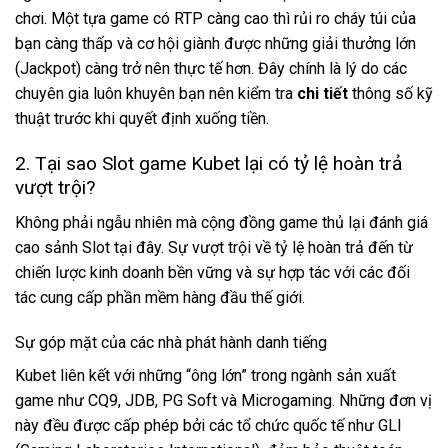
chơi. Một tựa game có RTP càng cao thì rủi ro cháy túi của
bạn càng thấp và cơ hội giành được những giải thưởng lớn
(Jackpot) càng trở nên thực tế hơn. Đây chính là lý do các
chuyên gia luôn khuyên bạn nên kiểm tra
chi tiết
thông số kỹ
thuật trước khi quyết định xuống tiền.
2. Tại sao Slot game Kubet lại có tỷ lệ hoàn trả
vượt trội?
Không phải ngẫu nhiên mà cộng đồng game thủ lại đánh giá
cao sảnh Slot tại đây. Sự vượt trội về tỷ lệ hoàn trả đến từ
chiến lược kinh doanh bền vững và sự hợp tác với các đối
tác cung cấp phần mềm hàng đầu thế giới.
Sự góp mặt của các nhà phát hành danh tiếng
Kubet liên kết với những “ông lớn” trong ngành sản xuất
game như CQ9, JDB, PG Soft và Microgaming. Những đơn vị
này đều được cấp phép bởi các tổ chức quốc tế như GLI