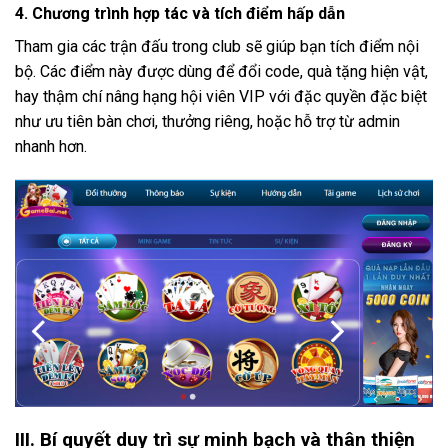
4. Chương trình hợp tác và tích điểm hấp dẫn
Tham gia các trận đấu trong club sẽ giúp bạn tích điểm nội
bộ. Các điểm này được dùng để đổi code, quà tặng hiện vật,
hay thậm chí nâng hạng hội viên VIP với đặc quyền đặc biệt
như ưu tiên bàn chơi, thưởng riêng, hoặc hỗ trợ từ admin
nhanh hơn.
III. Bí quyết duy trì sự minh bạch và thân thiện