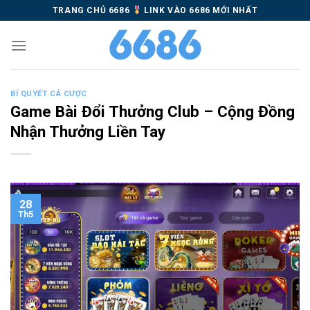
Skip
TRANG CHỦ 6686
LINK VÀO 6686 MỚI NHẤT
to
content
BÍ QUYẾT CÁ CƯỢC
Game Bài Đổi Thưởng Club – Cộng Đồng
Nhận Thưởng Liền Tay
28
Th5