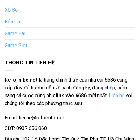
Xổ Số
Bắn Cá
Game Bài
Game Slot
THÔNG TIN LIÊN HỆ
Reformbc.net
là trang chính thức của nhà cái 6686 cung
cấp đầy đủ hướng dẫn về cách đăng ký, đăng nhập, cẩm
nang cá cược cũng như
link vào 6686
mới nhất.
Liên hệ
với
chúng tôi theo các phương thức sau:
Email:
lienhe@reformbc.net
SĐT: 0937 656 868.
Địa chỉ: 102 Đô Đốc Long, Tân Quý, Tân Phú, TP. Hồ Chí Minh