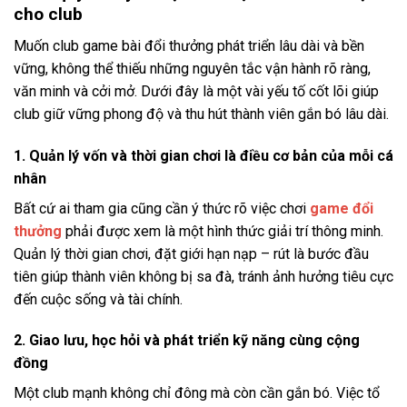
cho club
Muốn club game bài đổi thưởng phát triển lâu dài và bền
vững, không thể thiếu những nguyên tắc vận hành rõ ràng,
văn minh và cởi mở. Dưới đây là một vài yếu tố cốt lõi giúp
club giữ vững phong độ và thu hút thành viên gắn bó lâu dài.
1. Quản lý vốn và thời gian chơi là điều cơ bản của mỗi cá
nhân
Bất cứ ai tham gia cũng cần ý thức rõ việc chơi
game đổi
thưởng
phải được xem là một hình thức giải trí thông minh.
Quản lý thời gian chơi, đặt giới hạn nạp – rút là bước đầu
tiên giúp thành viên không bị sa đà, tránh ảnh hưởng tiêu cực
đến cuộc sống và tài chính.
2. Giao lưu, học hỏi và phát triển kỹ năng cùng cộng
đồng
Một club mạnh không chỉ đông mà còn cần gắn bó. Việc tổ