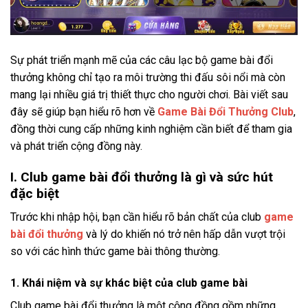
Sự phát triển mạnh mẽ của các câu lạc bộ game bài đổi
thưởng không chỉ tạo ra môi trường thi đấu sôi nổi mà còn
mang lại nhiều giá trị thiết thực cho người chơi. Bài viết sau
đây sẽ giúp bạn hiểu rõ hơn về
Game Bài Đổi Thưởng Club
,
đồng thời cung cấp những kinh nghiệm cần biết để tham gia
và phát triển cộng đồng này.
I. Club game bài đổi thưởng là gì và sức hút
đặc biệt
Trước khi nhập hội, bạn cần hiểu rõ bản chất của club
game
bài đổi thưởng
và lý do khiến nó trở nên hấp dẫn vượt trội
so với các hình thức game bài thông thường.
1. Khái niệm và sự khác biệt của club game bài
Club game bài đổi thưởng là một cộng đồng gồm những