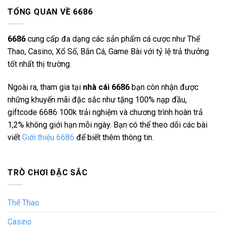
TỔNG QUAN VỀ 6686
6686
cung cấp đa dạng các sản phẩm cá cược như Thể
Thao, Casino, Xổ Số, Bắn Cá, Game Bài với tỷ lệ trả thưởng
tốt nhất thị trường.
Ngoài ra, tham gia tại
nhà cái 6686
bạn còn nhận được
những khuyến mãi đặc sắc như tặng 100% nạp đầu,
giftcode 6686 100k trải nghiệm và chương trình hoàn trả
1,2% không giới hạn mỗi ngày. Bạn có thể theo dõi các bài
viết
Giới thiệu 6686
để biết thêm thông tin.
TRÒ CHƠI ĐẶC SẮC
Thể Thao
Casino