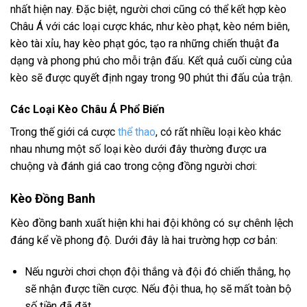
nhất hiện nay. Đặc biệt, người chơi cũng có thể kết hợp kèo
Châu Á với các loại cược khác, như kèo phạt, kèo ném biên,
kèo tài xỉu, hay kèo phạt góc, tạo ra những chiến thuật đa
dạng và phong phú cho mỗi trận đấu. Kết quả cuối cùng của
kèo sẽ được quyết định ngay trong 90 phút thi đấu của trận.
Các Loại Kèo Châu Á Phổ Biến
Trong thế giới cá cược
thể thao
, có rất nhiều loại kèo khác
nhau nhưng một số loại kèo dưới đây thường được ưa
chuộng và đánh giá cao trong cộng đồng người chơi:
Kèo Đồng Banh
Kèo đồng banh xuất hiện khi hai đội không có sự chênh lệch
đáng kể về phong độ. Dưới đây là hai trường hợp cơ bản:
Nếu người chơi chọn đội thắng và đội đó chiến thắng, họ
sẽ nhận được tiền cược. Nếu đội thua, họ sẽ mất toàn bộ
số tiền đã đặt.