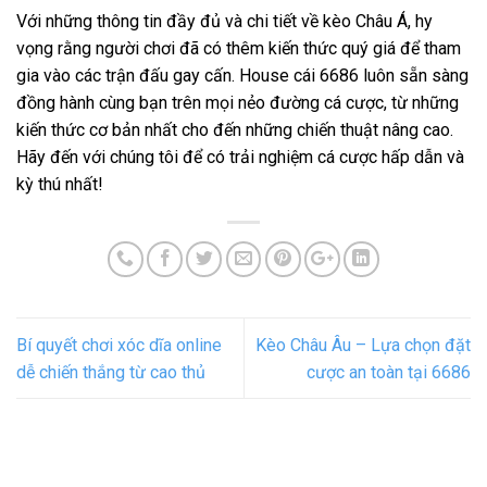
Với những thông tin đầy đủ và chi tiết về kèo Châu Á, hy
vọng rằng người chơi đã có thêm kiến thức quý giá để tham
gia vào các trận đấu gay cấn. House cái 6686 luôn sẵn sàng
đồng hành cùng bạn trên mọi nẻo đường cá cược, từ những
kiến thức cơ bản nhất cho đến những chiến thuật nâng cao.
Hãy đến với chúng tôi để có trải nghiệm cá cược hấp dẫn và
kỳ thú nhất!
Bí quyết chơi xóc dĩa online
Kèo Châu Âu – Lựa chọn đặt
dễ chiến thắng từ cao thủ
cược an toàn tại 6686