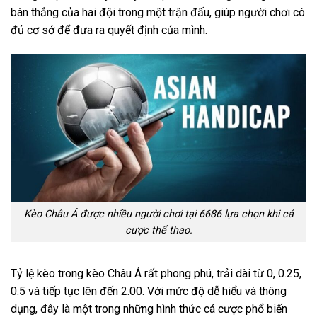
bàn thắng của hai đội trong một trận đấu, giúp người chơi có
đủ cơ sở để đưa ra quyết định của mình.
Kèo Châu Á được nhiều người chơi tại 6686 lựa chọn khi cá
cược thể thao.
Tỷ lệ kèo trong kèo Châu Á rất phong phú, trải dài từ 0, 0.25,
0.5 và tiếp tục lên đến 2.00. Với mức độ dễ hiểu và thông
dụng, đây là một trong những hình thức cá cược phổ biến