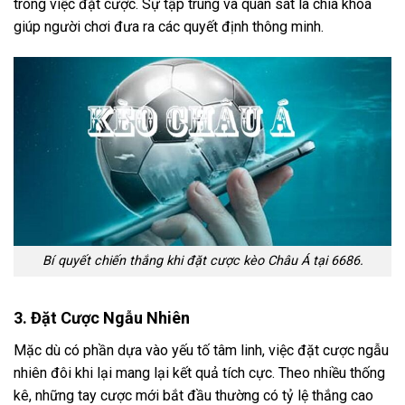
trong việc đặt cược. Sự tập trung và quan sát là chìa khóa
giúp người chơi đưa ra các quyết định thông minh.
Bí quyết chiến thắng khi đặt cược kèo Châu Á tại 6686.
3. Đặt Cược Ngẫu Nhiên
Mặc dù có phần dựa vào yếu tố tâm linh, việc đặt cược ngẫu
nhiên đôi khi lại mang lại kết quả tích cực. Theo nhiều thống
kê, những tay cược mới bắt đầu thường có tỷ lệ thắng cao